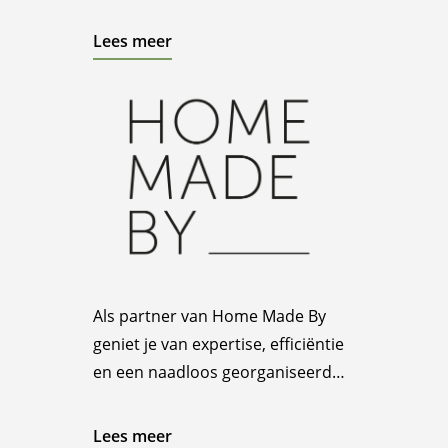
maatwerk en persoonlijke service
combineren.
Lees meer
Als partner van Home Made By
geniet je van expertise, efficiëntie
en een naadloos georganiseerd
interieurervaring.
Lees meer