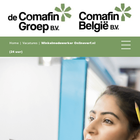
Home
|
Vacatures
|
Winkelmedewerker Onlineverf.nl
(24 uur)